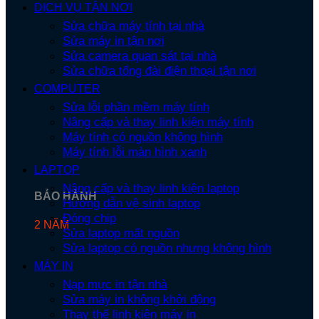
DỊCH VỤ TẬN NƠI
Sửa chữa máy tính tại nhà
Sửa máy in tận nơi
Sửa camera quan sát tại nhà
Sửa chữa tổng đài điện thoại tận nơi
COMPUTER
Sửa lỗi phần mềm máy tính
Nâng cấp và thay linh kiện máy tính
Máy tính có nguồn không hình
Máy tính lỗi màn hình xanh
LAPTOP
Nâng cấp và thay linh kiện laptop
BẢO HÀNH
Hướng dẫn vệ sinh laptop
Đóng chip
2 NĂM
Sửa laptop mất nguồn
Sửa laptop có nguồn nhưng không hình
MÁY IN
Nạp mực in tận nhà
Sửa máy in không khởi động
Thay thế linh kiện máy in