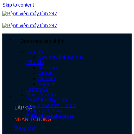
Skip to content
Danh mục sản phẩm
Camera
Sửa máy tính tận nhà
Đầu Ghi
Kbvision
Dahua
Questek
Vantech
Laptop Cũ
Máy Tính Bàn
Phụ Kiện Máy Tính
Máy in hóa đơn – in bill
LẮP ĐẶT
Bảng giá dịch vụ
Thiết kế website giá rẻ
NHANH CHÓNG
Trang chủ