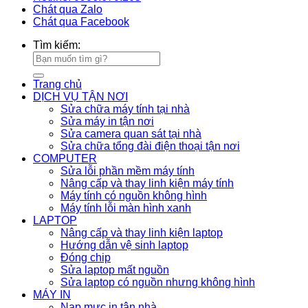
Chát qua Zalo
Chát qua Facebook
Tìm kiếm:
Trang chủ
DỊCH VỤ TẬN NƠI
Sửa chữa máy tính tại nhà
Sửa máy in tận nơi
Sửa camera quan sát tại nhà
Sửa chữa tổng đài điện thoại tận nơi
COMPUTER
Sửa lỗi phần mềm máy tính
Nâng cấp và thay linh kiện máy tính
Máy tính có nguồn không hình
Máy tính lỗi màn hình xanh
LAPTOP
Nâng cấp và thay linh kiện laptop
Hướng dẫn vệ sinh laptop
Đóng chip
Sửa laptop mất nguồn
Sửa laptop có nguồn nhưng không hình
MÁY IN
Nạp mực in tận nhà