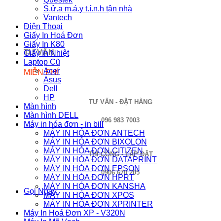
S.ử.a m.á.y t.í.n.h tận nhà
Vantech
Điện Thoại
Giấy In Hoá Đơn
Giấy In K80
TƯ VẤN
Giấy In Nhiệt
Laptop Cũ
Acer
MIỄN PHÍ
Asus
Dell
HP
TƯ VẤN - ĐẶT HÀNG
Màn hình
Màn hình DELL
096 983 7003
Máy in hóa đơn - in bill
MÁY IN HÓA ĐƠN ANTECH
MÁY IN HÓA ĐƠN BIXOLON
MÁY IN HÓA ĐƠN CITIZEN
THI CÔNG - LẮP ĐẶT
MÁY IN HÓA ĐƠN DATAPRINT
MÁY IN HÓA ĐƠN EPSON
0906 670 205
MÁY IN HÓA ĐƠN HPRT
MÁY IN HÓA ĐƠN KANSHA
Gọi Ngay
MÁY IN HÓA ĐƠN XPOS
MÁY IN HÓA ĐƠN XPRINTER
Máy In Hoá Đơn XP - V320N