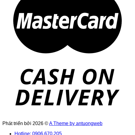
Phát triển bởi 2026 ©
A Theme by antuongweb
Hotline: 0906.670.205