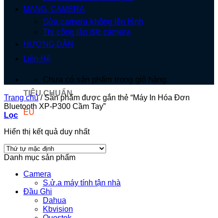
MẠNG, CAMERA
Sửa camera không lên hình
Thi công lắp đặt camera
HƯỚNG DẪN
Liên Hệ
Chưa có sản phẩm trong giỏ hàng.
TIÊU CHUẨN
Trang chủ
/
Sản phẩm được gắn thẻ “Máy In Hóa Đơn
Bluetooth XP-P300 Cầm Tay”
EU
Lọc
Hiển thị kết quả duy nhất
Danh mục sản phẩm
Camera
S.ử.a máy tính tận nhà
Đầu Ghi
Dahua
Kbvision
Questek