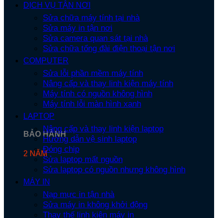
DỊCH VỤ TẬN NƠI
Sửa chữa máy tính tại nhà
Sửa máy in tận nơi
Sửa camera quan sát tại nhà
Sửa chữa tổng đài điện thoại tận nơi
COMPUTER
Sửa lỗi phần mềm máy tính
Nâng cấp và thay linh kiện máy tính
Máy tính có nguồn không hình
Máy tính lỗi màn hình xanh
LAPTOP
Nâng cấp và thay linh kiện laptop
BẢO HÀNH
Hướng dẫn vệ sinh laptop
Đóng chip
2 NĂM
Sửa laptop mất nguồn
Sửa laptop có nguồn nhưng không hình
MÁY IN
Nạp mực in tận nhà
Sửa máy in không khởi động
Thay thế linh kiện máy in