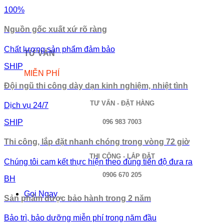
100%
Nguồn gốc xuất xứ rõ ràng
Chất lượng sản phẩm đảm bảo
TƯ VẤN
SHIP
MIỄN PHÍ
Đội ngũ thi công dày dạn kinh nghiệm, nhiệt tình
TƯ VẤN - ĐẶT HÀNG
Dịch vụ 24/7
096 983 7003
SHIP
Thi công, lắp đặt nhanh chóng trong vòng 72 giờ
THI CÔNG - LẮP ĐẶT
Chúng tôi cam kết thực hiện theo đúng tiến độ đưa ra
0906 670 205
BH
Gọi Ngay
Sản phẩm được bảo hành trong 2 năm
Bảo trì, bảo dưỡng miễn phí trong năm đầu