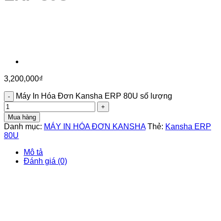
3,200,000
₫
Máy In Hóa Đơn Kansha ERP 80U số lượng
Mua hàng
Danh mục:
MÁY IN HÓA ĐƠN KANSHA
Thẻ:
Kansha ERP
80U
Mô tả
Đánh giá (0)