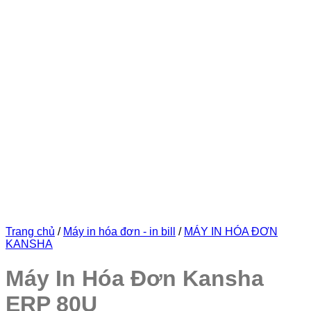
Trang chủ
/
Máy in hóa đơn - in bill
/
MÁY IN HÓA ĐƠN
KANSHA
Máy In Hóa Đơn Kansha
ERP 80U