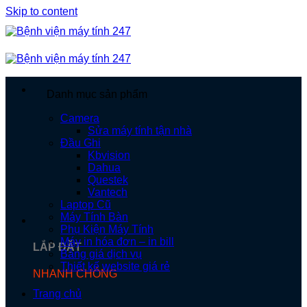
Skip to content
Danh mục sản phẩm
Camera
Sửa máy tính tận nhà
Đầu Ghi
Kbvision
Dahua
Questek
Vantech
Laptop Cũ
Máy Tính Bàn
Phụ Kiện Máy Tính
Máy in hóa đơn – in bill
LẮP ĐẶT
Bảng giá dịch vụ
Thiết kế website giá rẻ
NHANH CHÓNG
Trang chủ