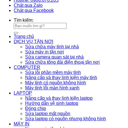
Hotline: 0906.670.205
Chát qua Zalo
Chát qua Facebook
Tìm kiếm:
Trang chủ
DỊCH VỤ TẬN NƠI
Sửa chữa máy tính tại nhà
Sửa máy in tận nơi
Sửa camera quan sát tại nhà
Sửa chữa tổng đài điện thoại tận nơi
COMPUTER
Sửa lỗi phần mềm máy tính
Nâng cấp và thay linh kiện máy tính
Máy tính có nguồn không hình
Máy tính lỗi màn hình xanh
LAPTOP
Nâng cấp và thay linh kiện laptop
Hướng dẫn vệ sinh laptop
Đóng chip
Sửa laptop mất nguồn
Sửa laptop có nguồn nhưng không hình
MÁY IN