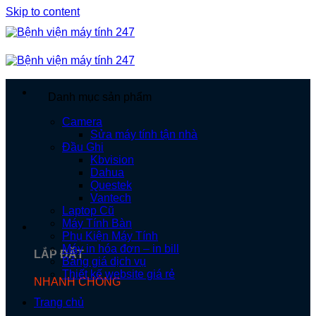
Skip to content
Danh mục sản phẩm
Camera
Sửa máy tính tận nhà
Đầu Ghi
Kbvision
Dahua
Questek
Vantech
Laptop Cũ
Máy Tính Bàn
Phụ Kiện Máy Tính
Máy in hóa đơn – in bill
LẮP ĐẶT
Bảng giá dịch vụ
Thiết kế website giá rẻ
NHANH CHÓNG
Trang chủ