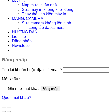
MÁY IN
Nạp mực in tận nhà
Sửa máy in không khởi động
Thay thế linh kiện máy in
MẠNG, CAMERA
Sửa camera không lên hình
Thi công lắp đặt camera
HƯỚNG DẪN
Liên Hệ
Đăng nhập
Newsletter
Đăng nhập
Tên tài khoản hoặc địa chỉ email
*
Mật khẩu
*
Ghi nhớ mật khẩu
Đăng nhập
Quên mật khẩu?