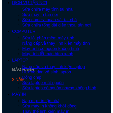
DỊCH VỤ TẬN NƠI
Sửa chữa máy tính tại nhà
Sửa máy in tận nơi
Sửa camera quan sát tại nhà
Sửa chữa tổng đài điện thoại tận nơi
COMPUTER
Sửa lỗi phần mềm máy tính
Nâng cấp và thay linh kiện máy tính
Máy tính có nguồn không hình
Máy tính lỗi màn hình xanh
LAPTOP
Nâng cấp và thay linh kiện laptop
BẢO HÀNH
Hướng dẫn vệ sinh laptop
Đóng chip
2 NĂM
Sửa laptop mất nguồn
Sửa laptop có nguồn nhưng không hình
MÁY IN
Nạp mực in tận nhà
Sửa máy in không khởi động
Thay thế linh kiện máy in