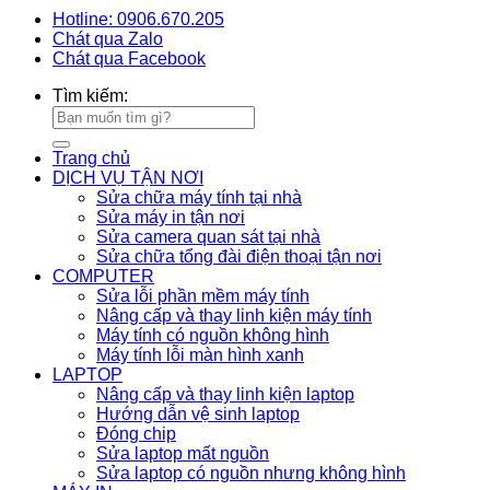
Hotline: 0906.670.205
Chát qua Zalo
Chát qua Facebook
Tìm kiếm:
Trang chủ
DỊCH VỤ TẬN NƠI
Sửa chữa máy tính tại nhà
Sửa máy in tận nơi
Sửa camera quan sát tại nhà
Sửa chữa tổng đài điện thoại tận nơi
COMPUTER
Sửa lỗi phần mềm máy tính
Nâng cấp và thay linh kiện máy tính
Máy tính có nguồn không hình
Máy tính lỗi màn hình xanh
LAPTOP
Nâng cấp và thay linh kiện laptop
Hướng dẫn vệ sinh laptop
Đóng chip
Sửa laptop mất nguồn
Sửa laptop có nguồn nhưng không hình