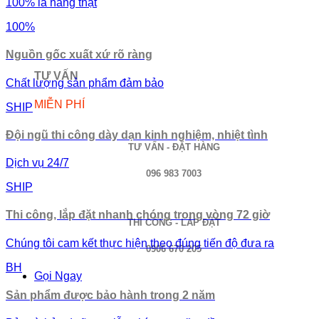
100% là hàng thật
100%
Nguồn gốc xuất xứ rõ ràng
TƯ VẤN
Chất lượng sản phẩm đảm bảo
MIỄN PHÍ
SHIP
Đội ngũ thi công dày dạn kinh nghiệm, nhiệt tình
TƯ VẤN - ĐẶT HÀNG
Dịch vụ 24/7
096 983 7003
SHIP
Thi công, lắp đặt nhanh chóng trong vòng 72 giờ
THI CÔNG - LẮP ĐẶT
Chúng tôi cam kết thực hiện theo đúng tiến độ đưa ra
0906 670 205
BH
Gọi Ngay
Sản phẩm được bảo hành trong 2 năm