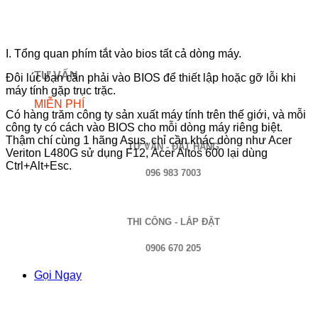
I. Tổng quan phím tắt vào bios tất cả dòng máy.
TƯ VẤN
Đôi lúc bạn cần phải vào BIOS để thiết lập hoặc gỡ lỗi khi
máy tính gặp trục trặc.
MIỄN PHÍ
Có hàng trăm công ty sản xuất máy tính trên thế giới, và mỗi
công ty có cách vào BIOS cho mỗi dòng máy riêng biệt.
Thậm chí cùng 1 hãng Asus, chỉ cần khác dòng như Acer
TƯ VẤN - ĐẶT HÀNG
Veriton L480G sử dụng F12, Acer Altos 600 lại dùng
Ctrl+Alt+Esc.
096 983 7003
THI CÔNG - LẮP ĐẶT
0906 670 205
Gọi Ngay