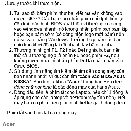
II. Lưu ý trước khi thực hiện.
Tại sao tôi bấm phím như bài viết mà vẫn không vào
được BIOS? Các bạn cần nhấn phím chỉ định liên tục
đến khi màn hình BIOS xuất hiện vì thường có dòng
vào Windows nhanh, nó không nhận phím bạn bấm kịp
hoặc bạn bấm sớm (có dòng hiện logo mới bấm) nên
nó sẽ vào thẳng Windows. Trưởng hợp này các bạn
chịu khó khởi động lại rồi nhanh tay bấm lại nha.
Thường mình ghi
F1
,
F2
hoặc
Del
nghĩa là bạn nên
thử cả 3 trường hợp là phím
F1
hoặc phím
F2
, nếu
không được nữa thì nhấn phím
Del
là chắc chắn vào
được BIOS.
Sử dụng tính năng tìm kiếm để tìm đến dòng máy của
bạn nhanh nhất. Ví dụ: cần tìm “
cách vào BIOS Asus
K43SA
“. Bạn tìm từ khóa “
Asus
” trong bài. Bên dưới
dòng chữ nghiêng
là các dòng máy của hàng Asus.
Dòng đầu tiên là phím tắt cho Laptop, nếu chỉ 1 dòng là
áp dụng cho các laptop và desktop(máy tính bàn). Nếu
máy bàn có phím riêng thì mình liệt kê gạch dòng dưới.
II. Phím tắt vào bios tất cả dòng máy:
Acer