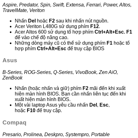
Aspire, Predator, Spin, Swift, Extensa, Ferrari, Power, Altos,
TravelMate, Veriton
Nhấn
Del
hoặc
F2
sau khi nhấn nút nguồn.
Acer Veriton L480G sử dụng phím
F12
.
Acer Altos 600 sử dụng tổ hợp phím
Ctrl+Alt+Esc. F1
để vào chế độ nâng cao.
Những dòng máy cũ có thể sử dụng phím
F1
hoặc tổ
hợp phím
Ctrl+Alt+Esc
để truy cập BIOS
Asus
B-Series, ROG-Series, Q-Series, VivoBook, Zen AiO,
ZenBook
Nhấn (hoặc nhấn và giữ) phím
F2
mãi đến khi xuất
hiện màn hình BIOS. Bạn cần nhấn liên tục đến khi
xuất hiện màn hình BIOS.
Một vài laptop Asus yêu cầu nhấn
Del
,
Esc
,
hoặc
F10
để truy cập.
Compaq
Presario, Prolinea, Deskpro, Systempro, Portable