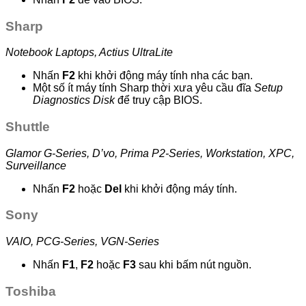
Sharp
Notebook Laptops, Actius UltraLite
Nhấn
F2
khi khởi động máy tính nha các bạn.
Một số ít máy tính Sharp thời xưa yêu cầu đĩa
Setup
Diagnostics Disk
để truy cập BIOS.
Shuttle
Glamor G-Series, D’vo, Prima P2-Series, Workstation, XPC,
Surveillance
Nhấn
F2
hoặc
Del
khi khởi động máy tính.
Sony
VAIO, PCG-Series, VGN-Series
Nhấn
F1
,
F2
hoặc
F3
sau khi bấm nút nguồn.
Toshiba