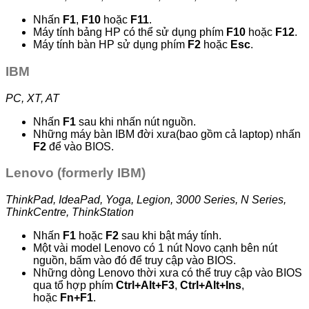
Nhấn
F1
,
F10
hoặc
F11
.
Máy tính bảng HP có thể sử dụng phím
F10
hoặc
F12
.
Máy tính bàn HP sử dụng phím
F2
hoặc
Esc
.
IBM
PC, XT, AT
Nhấn
F1
sau khi nhấn nút nguồn.
Những máy bàn IBM đời xưa(bao gồm cả laptop) nhấn
F2
để vào BIOS.
Lenovo (formerly IBM)
ThinkPad, IdeaPad, Yoga, Legion, 3000 Series, N Series,
ThinkCentre, ThinkStation
Nhấn
F1
hoặc
F2
sau khi bật máy tính.
Một vài model Lenovo có 1 nút Novo cạnh bên nút
nguồn, bấm vào đó để truy cập vào BIOS.
Những dòng Lenovo thời xưa có thể truy cập vào BIOS
qua tổ hợp phím
Ctrl+Alt+F3
,
Ctrl+Alt+Ins
,
hoặc
Fn+F1
.