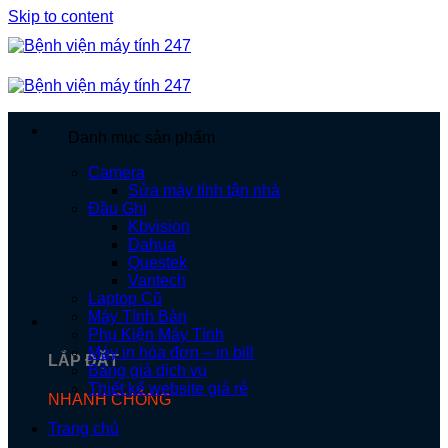
Skip to content
Danh mục sản phẩm
Camera
Sửa máy tính tận nhà
Đầu Ghi
Kbvision
Dahua
Questek
Vantech
Laptop Cũ
Máy Tính Bàn
Phụ Kiện Máy Tính
Máy in hóa đơn – in bill
LẮP ĐẶT
Bảng giá dịch vụ
Thiết kế website giá rẻ
NHANH CHÓNG
Trang chủ