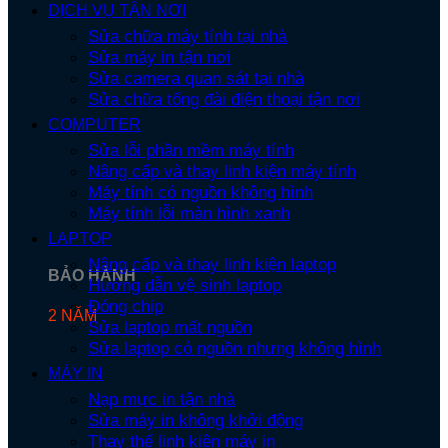
DỊCH VỤ TẬN NƠI
Sửa chữa máy tính tại nhà
Sửa máy in tận nơi
Sửa camera quan sát tại nhà
Sửa chữa tổng đài điện thoại tận nơi
COMPUTER
Sửa lỗi phần mềm máy tính
Nâng cấp và thay linh kiện máy tính
Máy tính có nguồn không hình
Máy tính lỗi màn hình xanh
LAPTOP
Nâng cấp và thay linh kiện laptop
BẢO HÀNH
Hướng dẫn vệ sinh laptop
Đóng chip
2 NĂM
Sửa laptop mất nguồn
Sửa laptop có nguồn nhưng không hình
MÁY IN
Nạp mực in tận nhà
Sửa máy in không khởi động
Thay thế linh kiện máy in