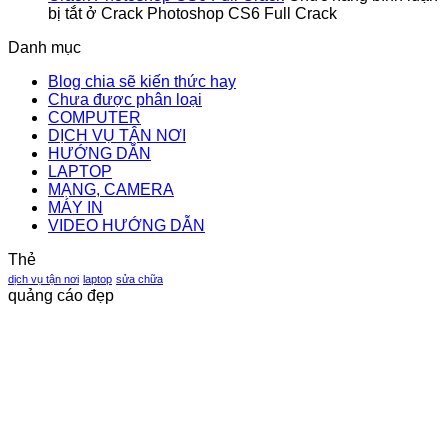
bị tắt
ở Crack Photoshop CS6 Full Crack
Danh mục
Blog chia sẽ kiến thức hay
Chưa được phân loại
COMPUTER
DỊCH VỤ TẬN NƠI
HƯỚNG DẪN
LAPTOP
MẠNG, CAMERA
MÁY IN
VIDEO HƯỚNG DẪN
Thẻ
dịch vụ tận nơi
laptop
sửa chữa
quảng cáo đẹp