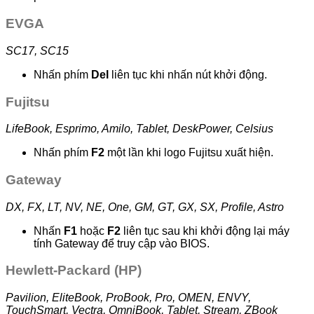
EVGA
SC17, SC15
Nhấn phím
Del
liên tục khi nhấn nút khởi động.
Fujitsu
LifeBook, Esprimo, Amilo, Tablet, DeskPower, Celsius
Nhấn phím
F2
một lần khi logo Fujitsu xuất hiện.
Gateway
DX, FX, LT, NV, NE, One, GM, GT, GX, SX, Profile, Astro
Nhấn
F1
hoặc
F2
liên tục sau khi khởi động lại máy
tính Gateway để truy cập vào BIOS.
Hewlett-Packard (HP)
Pavilion, EliteBook, ProBook, Pro, OMEN, ENVY,
TouchSmart, Vectra, OmniBook, Tablet, Stream, ZBook