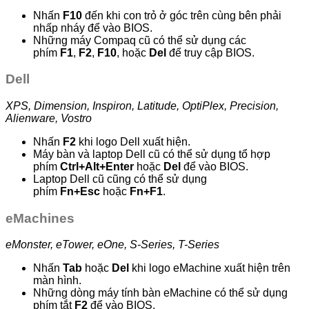
Nhấn
F10
đến khi con trỏ ở góc trên cùng bên phải
nhấp nháy để vào BIOS.
Những máy Compaq cũ có thể sử dụng các
phím
F1
,
F2
,
F10
, hoặc
Del
để truy cập BIOS.
Dell
XPS, Dimension, Inspiron, Latitude, OptiPlex, Precision,
Alienware, Vostro
Nhấn
F2
khi logo Dell xuất hiện.
Máy bàn và laptop Dell cũ có thể sử dụng tổ hợp
phím
Ctrl+Alt+Enter
hoặc
Del
để vào BIOS.
Laptop Dell cũ cũng có thể sử dụng
phím
Fn+Esc
hoặc
Fn+F1
.
eMachines
eMonster, eTower, eOne, S-Series, T-Series
Nhấn
Tab
hoặc
Del
khi logo eMachine xuất hiện trên
màn hình.
Những dòng máy tính bàn eMachine có thể sử dụng
phím tắt
F2
để vào BIOS.