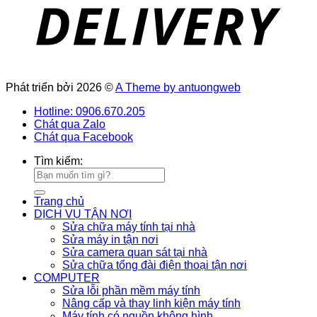
Phát triển bởi 2026 ©
A Theme by antuongweb
Hotline: 0906.670.205
Chát qua Zalo
Chát qua Facebook
Tìm kiếm:
Trang chủ
DỊCH VỤ TẬN NƠI
Sửa chữa máy tính tại nhà
Sửa máy in tận nơi
Sửa camera quan sát tại nhà
Sửa chữa tổng đài điện thoại tận nơi
COMPUTER
Sửa lỗi phần mềm máy tính
Nâng cấp và thay linh kiện máy tính
Máy tính có nguồn không hình