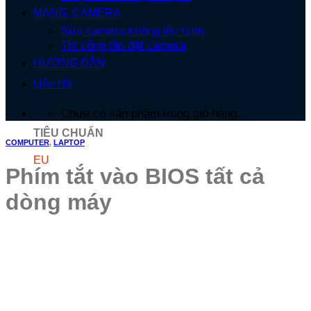
MẠNG, CAMERA
Sửa camera không lên hình
Thi công lắp đặt camera
HƯỚNG DẪN
Liên Hệ
Chưa có sản phẩm trong giỏ hàng.
TIÊU CHUẨN
COMPUTER
,
LAPTOP
EU
Phím tắt vào BIOS tất cả
dòng máy