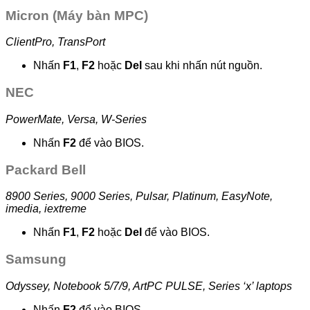
Micron (Máy bàn MPC)
ClientPro, TransPort
Nhấn
F1
,
F2
hoặc
Del
sau khi nhấn nút nguồn.
NEC
PowerMate, Versa, W-Series
Nhấn
F2
để vào BIOS.
Packard Bell
8900 Series, 9000 Series, Pulsar, Platinum, EasyNote,
imedia, iextreme
Nhấn
F1
,
F2
hoặc
Del
để vào BIOS.
Samsung
Odyssey, Notebook 5/7/9, ArtPC PULSE, Series ‘x’ laptops
Nhấn
F2
để vào BIOS.