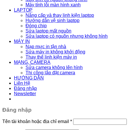
Máy tính lỗi màn hình xanh
LAPTOP
Nâng cấp và thay linh kiện laptop
Hướng dẫn vệ sinh laptop
Đóng chip
Sửa laptop mất nguồn
Sửa laptop có nguồn nhưng không hình
MÁY IN
Nạp mực in tận nhà
Sửa máy in không khởi động
Thay thế linh kiện máy in
MẠNG, CAMERA
Sửa camera không lên hình
Thi công lắp đặt camera
HƯỚNG DẪN
Liên Hệ
Đăng nhập
Newsletter
Đăng nhập
Tên tài khoản hoặc địa chỉ email
*