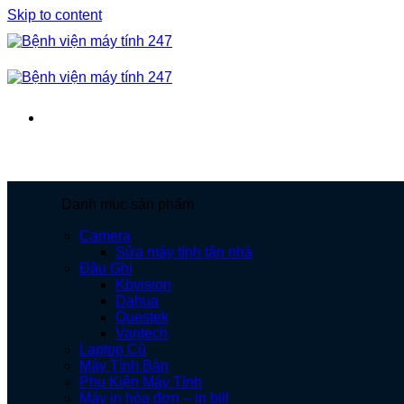
Skip to content
Danh mục sản phẩm
Camera
Sửa máy tính tận nhà
Đầu Ghi
Kbvision
Dahua
Questek
Vantech
Laptop Cũ
Máy Tính Bàn
Phụ Kiện Máy Tính
Máy in hóa đơn – in bill