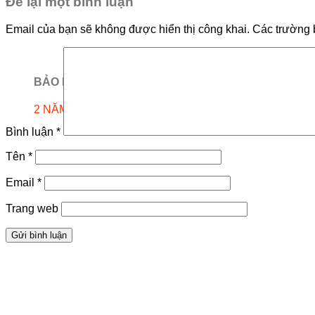
Để lại một bình luận
Email của bạn sẽ không được hiển thị công khai.
Các trường 
BẢO HÀNH
2 NĂM
Bình luận
*
Tên
*
Email
*
Trang web