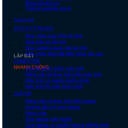
Bảng giá dịch vụ
Thiết kế website giá rẻ
Trang chủ
DỊCH VỤ TẬN NƠI
Sửa chữa máy tính tại nhà
Sửa máy in tận nơi
Sửa camera quan sát tại nhà
Sửa chữa tổng đài điện thoại tận nơi
LẮP ĐẶT
COMPUTER
NHANH CHÓNG
Sửa lỗi phần mềm máy tính
Nâng cấp và thay linh kiện máy tính
Máy tính có nguồn không hình
Máy tính lỗi màn hình xanh
LAPTOP
Nâng cấp và thay linh kiện laptop
Hướng dẫn vệ sinh laptop
Đóng chip
Sửa laptop mất nguồn
Sửa laptop có nguồn nhưng không hình