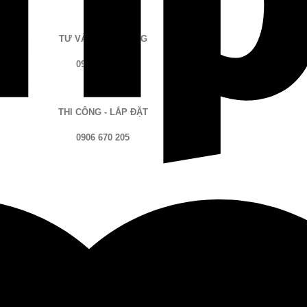
TƯ VẤN - ĐẶT HÀNG
096 983 7003
THI CÔNG - LẮP ĐẶT
0906 670 205