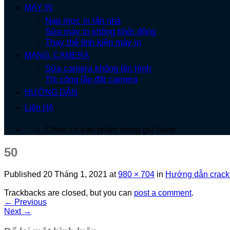
MÁY IN
Nạp mực in tận nhà
Sửa máy in không khởi động
Thay thế linh kiện máy in
MẠNG, CAMERA
Sửa camera không lên hình
Thi công lắp đặt camera
HƯỚNG DẪN
Liên Hệ
Chưa có sản phẩm trong giỏ hàng.
50
Published
20 Tháng 1, 2021
at
980 × 704
in
Hướng dẫn crac
Trackbacks are closed, but you can
post a comment
.
←
Previous
Next
→