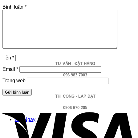
Bình luận
*
TƯ VẤN
MIỄN PHÍ
Tên
*
TƯ VẤN - ĐẶT HÀNG
Email
*
096 983 7003
Trang web
THI CÔNG - LẮP ĐẶT
0906 670 205
Gọi Ngay