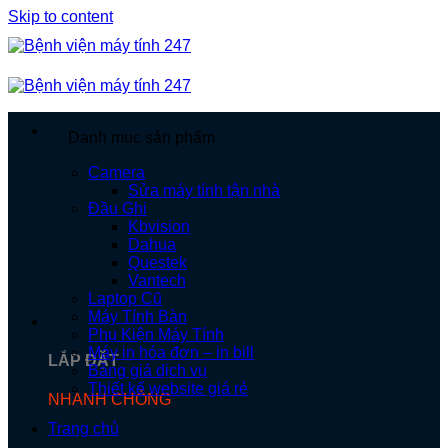
Skip to content
Danh mục sản phẩm
Camera
Sửa máy tính tận nhà
Đầu Ghi
Kbvision
Dahua
Questek
Vantech
Laptop Cũ
Máy Tính Bàn
Phụ Kiện Máy Tính
Máy in hóa đơn – in bill
LẮP ĐẶT
Bảng giá dịch vụ
Thiết kế website giá rẻ
NHANH CHÓNG
Trang chủ