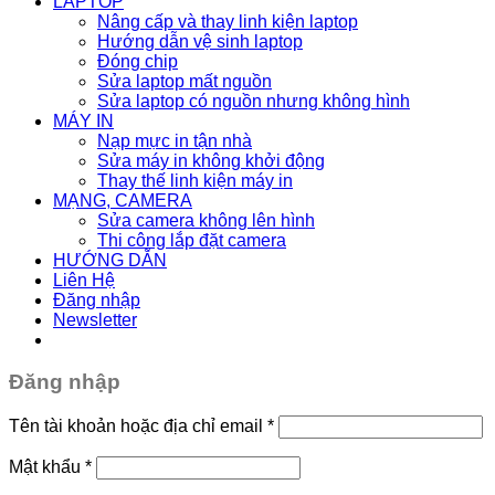
LAPTOP
Nâng cấp và thay linh kiện laptop
Hướng dẫn vệ sinh laptop
Đóng chip
Sửa laptop mất nguồn
Sửa laptop có nguồn nhưng không hình
MÁY IN
Nạp mực in tận nhà
Sửa máy in không khởi động
Thay thế linh kiện máy in
MẠNG, CAMERA
Sửa camera không lên hình
Thi công lắp đặt camera
HƯỚNG DẪN
Liên Hệ
Đăng nhập
Newsletter
Đăng nhập
Tên tài khoản hoặc địa chỉ email
*
Mật khẩu
*