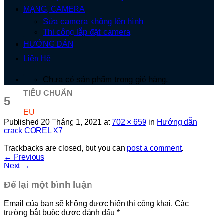
MẠNG, CAMERA
Sửa camera không lên hình
Thi công lắp đặt camera
HƯỚNG DẪN
Liên Hệ
Chưa có sản phẩm trong giỏ hàng.
TIÊU CHUẨN
5
EU
Published
20 Tháng 1, 2021
at
702 × 659
in
Hướng dẫn
crack COREL X7
Trackbacks are closed, but you can
post a comment
.
←
Previous
Next
→
Để lại một bình luận
Email của bạn sẽ không được hiển thị công khai.
Các
trường bắt buộc được đánh dấu
*