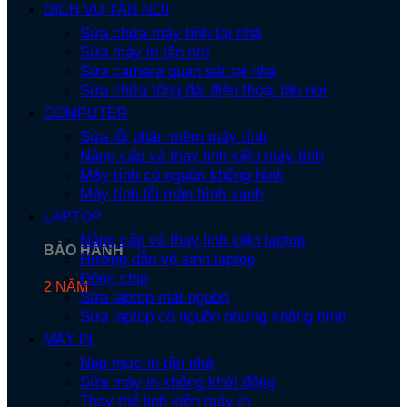
DỊCH VỤ TẬN NƠI
Sửa chữa máy tính tại nhà
Sửa máy in tận nơi
Sửa camera quan sát tại nhà
Sửa chữa tổng đài điện thoại tận nơi
COMPUTER
Sửa lỗi phần mềm máy tính
Nâng cấp và thay linh kiện máy tính
Máy tính có nguồn không hình
Máy tính lỗi màn hình xanh
LAPTOP
Nâng cấp và thay linh kiện laptop
BẢO HÀNH
Hướng dẫn vệ sinh laptop
Đóng chip
2 NĂM
Sửa laptop mất nguồn
Sửa laptop có nguồn nhưng không hình
MÁY IN
Nạp mực in tận nhà
Sửa máy in không khởi động
Thay thế linh kiện máy in