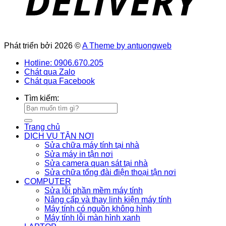
Phát triển bởi 2026 ©
A Theme by antuongweb
Hotline: 0906.670.205
Chát qua Zalo
Chát qua Facebook
Tìm kiếm:
Trang chủ
DỊCH VỤ TẬN NƠI
Sửa chữa máy tính tại nhà
Sửa máy in tận nơi
Sửa camera quan sát tại nhà
Sửa chữa tổng đài điện thoại tận nơi
COMPUTER
Sửa lỗi phần mềm máy tính
Nâng cấp và thay linh kiện máy tính
Máy tính có nguồn không hình
Máy tính lỗi màn hình xanh