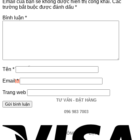
Email của bạn sẽ không được hiển thị công khai.
Các
trường bắt buộc được đánh dấu
*
Bình luận
*
TƯ VẤN
Tên
*
Email
*
MIỄN PHÍ
Trang web
TƯ VẤN - ĐẶT HÀNG
096 983 7003
THI CÔNG - LẮP ĐẶT