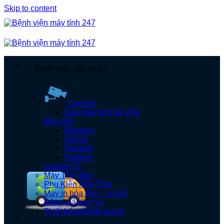
Skip to content
Danh mục sản phẩm
Camera
Sửa máy tính tận nhà
Đầu Ghi
Kbvision
Dahua
Questek
Vantech
Laptop Cũ
Máy Tính Bàn
Phụ Kiện Máy Tính
Máy in hóa đơn – in bill
Bảng giá dịch vụ
Thiết kế website giá rẻ