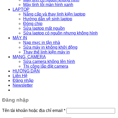
Máy tính lỗi màn hình xanh
LAPTOP
Nâng cấp và thay linh kiện laptop
Hướng dẫn vệ sinh laptop
Đóng chip
Sửa laptop mất nguồn
Sửa laptop có nguồn nhưng không hình
MÁY IN
Nạp mực in tận nhà
Sửa máy in không khởi động
Thay thế linh kiện máy in
MẠNG, CAMERA
Sửa camera không lên hình
Thi công lắp đặt camera
HƯỚNG DẪN
Liên Hệ
Đăng nhập
Newsletter
Đăng nhập
Tên tài khoản hoặc địa chỉ email
*