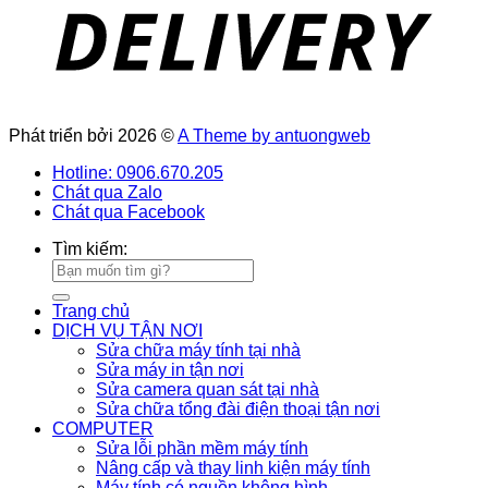
Phát triển bởi 2026 ©
A Theme by antuongweb
Hotline: 0906.670.205
Chát qua Zalo
Chát qua Facebook
Tìm kiếm:
Trang chủ
DỊCH VỤ TẬN NƠI
Sửa chữa máy tính tại nhà
Sửa máy in tận nơi
Sửa camera quan sát tại nhà
Sửa chữa tổng đài điện thoại tận nơi
COMPUTER
Sửa lỗi phần mềm máy tính
Nâng cấp và thay linh kiện máy tính
Máy tính có nguồn không hình