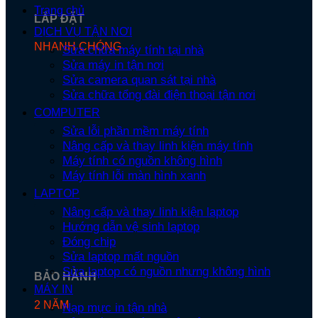
Trang chủ
LẮP ĐẶT
DỊCH VỤ TẬN NƠI
NHANH CHÓNG
Sửa chữa máy tính tại nhà
Sửa máy in tận nơi
Sửa camera quan sát tại nhà
Sửa chữa tổng đài điện thoại tận nơi
COMPUTER
Sửa lỗi phần mềm máy tính
Nâng cấp và thay linh kiện máy tính
Máy tính có nguồn không hình
Máy tính lỗi màn hình xanh
LAPTOP
Nâng cấp và thay linh kiện laptop
Hướng dẫn vệ sinh laptop
Đóng chip
Sửa laptop mất nguồn
Sửa laptop có nguồn nhưng không hình
BẢO HÀNH
MÁY IN
2 NĂM
Nạp mực in tận nhà