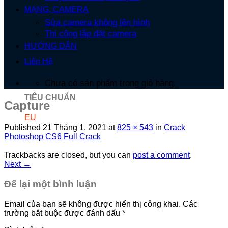
MẠNG, CAMERA
Sửa camera không lên hình
Thi công lắp đặt camera
HƯỚNG DẪN
Liên Hệ
Chưa có sản phẩm trong giỏ hàng.
TIÊU CHUẨN
Capture
EU
Published
21 Tháng 1, 2021
at
825 × 543
in
Crack
Photoshop CS6 Full Crack
Trackbacks are closed, but you can
post a comment
.
Next
→
Để lại một bình luận
Email của bạn sẽ không được hiển thị công khai.
Các
trường bắt buộc được đánh dấu
*