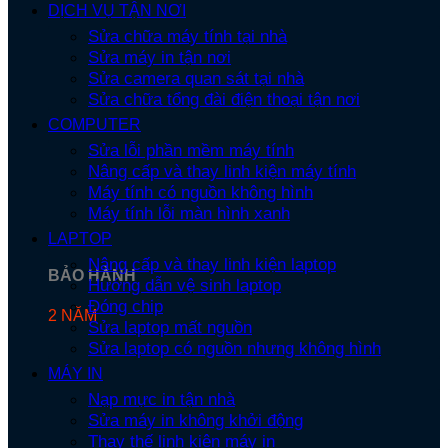
DỊCH VỤ TẬN NƠI
Sửa chữa máy tính tại nhà
Sửa máy in tận nơi
Sửa camera quan sát tại nhà
Sửa chữa tổng đài điện thoại tận nơi
COMPUTER
Sửa lỗi phần mềm máy tính
Nâng cấp và thay linh kiện máy tính
Máy tính có nguồn không hình
Máy tính lỗi màn hình xanh
LAPTOP
Nâng cấp và thay linh kiện laptop
BẢO HÀNH
Hướng dẫn vệ sinh laptop
Đóng chip
2 NĂM
Sửa laptop mất nguồn
Sửa laptop có nguồn nhưng không hình
MÁY IN
Nạp mực in tận nhà
Sửa máy in không khởi động
Thay thế linh kiện máy in