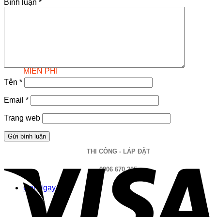
Bình luận
*
TƯ VẤN
MIỄN PHÍ
Tên
*
Email
*
TƯ VẤN - ĐẶT HÀNG
Trang web
096 983 7003
THI CÔNG - LẮP ĐẶT
0906 670 205
Gọi Ngay