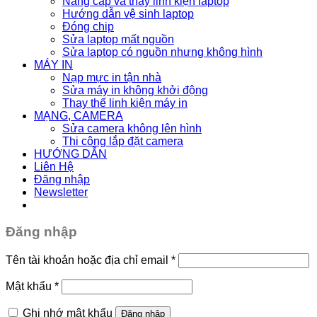
Nâng cấp và thay linh kiện laptop
Hướng dẫn vệ sinh laptop
Đóng chip
Sửa laptop mất nguồn
Sửa laptop có nguồn nhưng không hình
MÁY IN
Nạp mực in tận nhà
Sửa máy in không khởi động
Thay thế linh kiện máy in
MẠNG, CAMERA
Sửa camera không lên hình
Thi công lắp đặt camera
HƯỚNG DẪN
Liên Hệ
Đăng nhập
Newsletter
Đăng nhập
Tên tài khoản hoặc địa chỉ email
*
Mật khẩu
*
Ghi nhớ mật khẩu
Đăng nhập