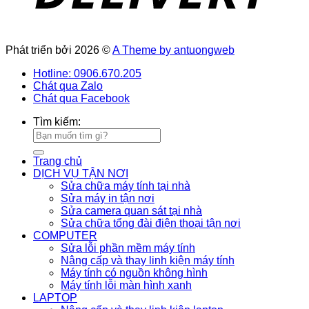
Phát triển bởi 2026 ©
A Theme by antuongweb
Hotline: 0906.670.205
Chát qua Zalo
Chát qua Facebook
Tìm kiếm:
Trang chủ
DỊCH VỤ TẬN NƠI
Sửa chữa máy tính tại nhà
Sửa máy in tận nơi
Sửa camera quan sát tại nhà
Sửa chữa tổng đài điện thoại tận nơi
COMPUTER
Sửa lỗi phần mềm máy tính
Nâng cấp và thay linh kiện máy tính
Máy tính có nguồn không hình
Máy tính lỗi màn hình xanh
LAPTOP