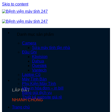
Skip to content
Danh mục sản phẩm
Camera
Sửa máy tính tận nhà
Đầu Ghi
Kbvision
Dahua
Questek
Vantech
Laptop Cũ
Máy Tính Bàn
Phụ Kiện Máy Tính
Máy in hóa đơn – in bill
LẮP ĐẶT
Bảng giá dịch vụ
Thiết kế website giá rẻ
NHANH CHÓNG
Trang chủ