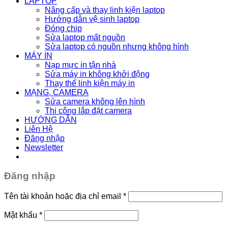
LAPTOP
Nâng cấp và thay linh kiện laptop
Hướng dẫn vệ sinh laptop
Đóng chip
Sửa laptop mất nguồn
Sửa laptop có nguồn nhưng không hình
MÁY IN
Nạp mực in tận nhà
Sửa máy in không khởi động
Thay thế linh kiện máy in
MẠNG, CAMERA
Sửa camera không lên hình
Thi công lắp đặt camera
HƯỚNG DẪN
Liên Hệ
Đăng nhập
Newsletter
Đăng nhập
Tên tài khoản hoặc địa chỉ email
*
Mật khẩu
*