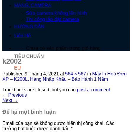
MẠNG, CAMERA
Sửa camera không lên hình
Thi công lắp đặt camera
HƯỚNG DẪN
Liên Hệ
Chưa có sản phẩm trong giỏ hàng.
TIÊU CHUẨN
k2002
EU
Published
9 Tháng 4, 2021
at
564 × 567
in
Máy In Hoá Đơn
XP – K200L, Hàng Nhập Khẩu – Bảo Hành 1 Năm
Trackbacks are closed, but you can
post a comment
.
←
Previous
Next
→
Để lại một bình luận
Email của bạn sẽ không được hiển thị công khai.
Các
trường bắt buộc được đánh dấu
*