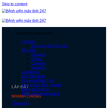
Skip to content
Danh mục sản phẩm
Camera
Sửa máy tính tận nhà
Đầu Ghi
Kbvision
Dahua
Questek
Vantech
Laptop Cũ
Máy Tính Bàn
Phụ Kiện Máy Tính
Máy in hóa đơn – in bill
LẮP ĐẶT
Bảng giá dịch vụ
Thiết kế website giá rẻ
NHANH CHÓNG
Trang chủ